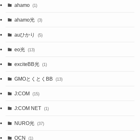
ahamo
(1)
ahamo光
(3)
auひかり
(5)
eo光
(13)
exciteBB光
(1)
GMOとくとくBB
(13)
J:COM
(15)
J:COM NET
(1)
NURO光
(37)
OCN
(1)