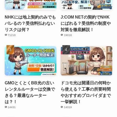
NHKには地上契約のみでも
J:COM NETの契約でNHK
バレるの？受信料払わない
にばれる？受信料の制度や
リスクは何？
対策を徹底解説！
71216
19018
GMOとくとくBB光の古い
ドコモ光は開通日の何時か
レンタルルーターは交換で
ら使える？工事の所要時間
きる？最適なルーター
やおすすめプロバイダまで
は？！
一挙解説！
14431
14019