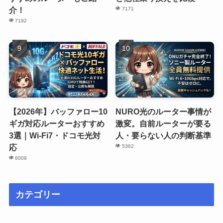
介！
7171
7192
【2026年】バッファロー10
NURO光のルーター事情が
ギガ対応ルーターおすすめ
激変。自前ルーターが要る
3選｜Wi-Fi7・ドコモ光対
人・要らない人の判断基準
応
5362
6009
カテゴリー