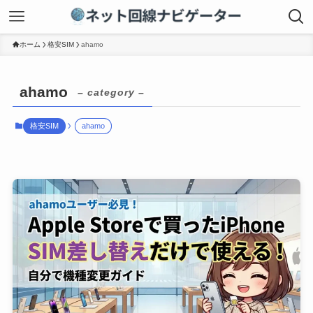
ホーム
格安SIM
ahamo
ahamo
– category –
格安SIM
ahamo