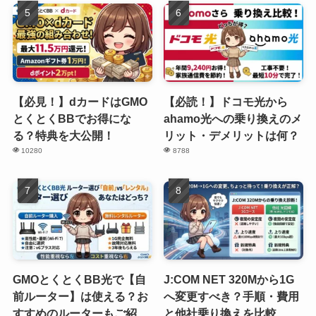
【必見！】dカードはGMO
【必読！】ドコモ光から
とくとくBBでお得にな
ahamo光への乗り換えのメ
る？特典を大公開！
リット・デメリットは何？
10280
8788
GMOとくとくBB光で【自
J:COM NET 320Mから1G
前ルーター】は使える？お
へ変更すべき？手順・費用
すすめのルーターもご紹
と他社乗り換えを比較