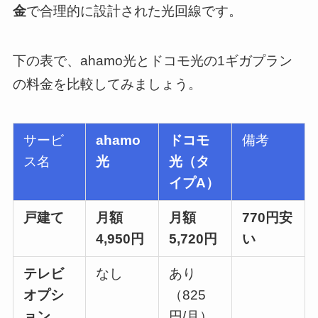
金
で合理的に設計された光回線です。
下の表で、ahamo光とドコモ光の1ギガプラン
の料金を比較してみましょう。
サービ
ahamo
ドコモ
備考
ス名
光
光（タ
イプA）
戸建て
月額
月額
770円安
4,950円
5,720円
い
テレビ
なし
あり
オプシ
（825
ョン
円/月）