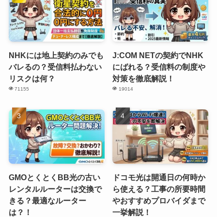
NHKには地上契約のみでも
J:COM NETの契約でNHK
バレるの？受信料払わない
にばれる？受信料の制度や
リスクは何？
対策を徹底解説！
71155
19014
GMOとくとくBB光の古い
ドコモ光は開通日の何時か
レンタルルーターは交換で
ら使える？工事の所要時間
きる？最適なルーター
やおすすめプロバイダまで
は？！
一挙解説！