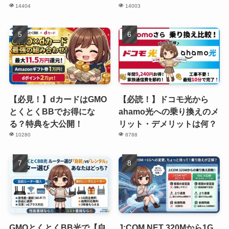
14404
14003
【必見！】dカードはGMO
【必読！】ドコモ光から
とくとくBBでお得にな
ahamo光への乗り換えのメ
る？特典を大公開！
リット・デメリットは何？
10280
8788
GMOとくとくBB光で【自
J:COM NET 320Mから1G