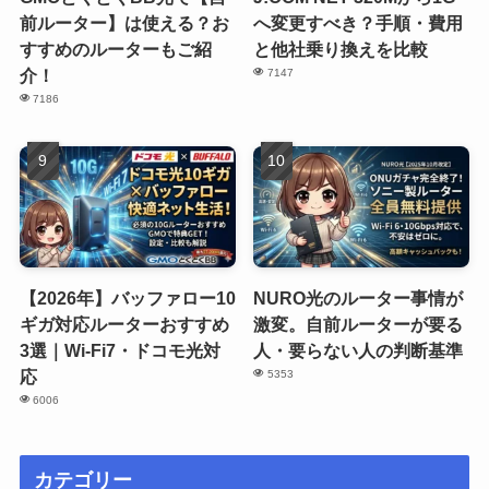
前ルーター】は使える？お
へ変更すべき？手順・費用
すすめのルーターもご紹
と他社乗り換えを比較
介！
7147
7186
【2026年】バッファロー10
NURO光のルーター事情が
ギガ対応ルーターおすすめ
激変。自前ルーターが要る
3選｜Wi-Fi7・ドコモ光対
人・要らない人の判断基準
応
5353
6006
カテゴリー