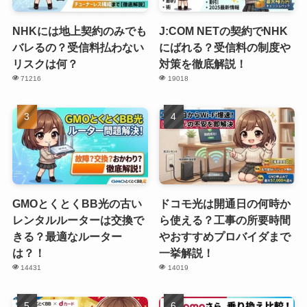
NHKには地上契約のみでも
J:COM NETの契約でNHK
バレるの？受信料払わない
にばれる？受信料の制度や
リスクは何？
対策を徹底解説！
71216
19018
GMOとくとくBB光の古い
ドコモ光は開通日の何時か
レンタルルーターは交換で
ら使える？工事の所要時間
きる？最適なルーター
やおすすめプロバイダまで
は？！
一挙解説！
14431
14019