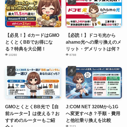
【必見！】dカードはGMO
【必読！】ドコモ光から
とくとくBBでお得にな
ahamo光への乗り換えのメ
る？特典を大公開！
リット・デメリットは何？
10280
8788
GMOとくとくBB光で【自
J:COM NET 320Mから1G
前ルーター】は使える？お
へ変更すべき？手順・費用
すすめのルーターもご紹
と他社乗り換えを比較
7171