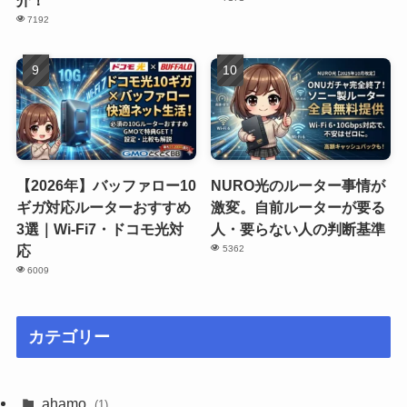
介！
7192
【2026年】バッファロー10
NURO光のルーター事情が
ギガ対応ルーターおすすめ
激変。自前ルーターが要る
3選｜Wi-Fi7・ドコモ光対
人・要らない人の判断基準
応
5362
6009
カテゴリー
ahamo
(1)